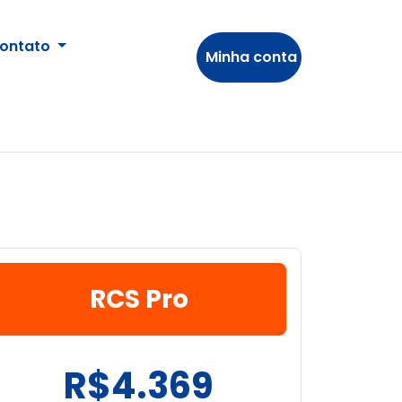
ontato
Minha conta
RCS Pro
R$4.369