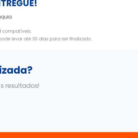
NTREGUE!
quia.
d compatíveis.
de levar até 30 dias para ser finalizado.
izada?
 resultados!