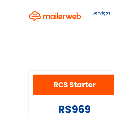
Serviços
RCS Starter
R$969